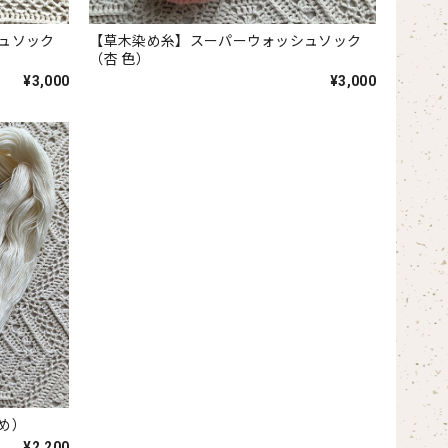
ュソック
【草木染め糸】スーパーウォッシュソック
（杏 色）
¥3,000
¥3,000
め）
¥2,200