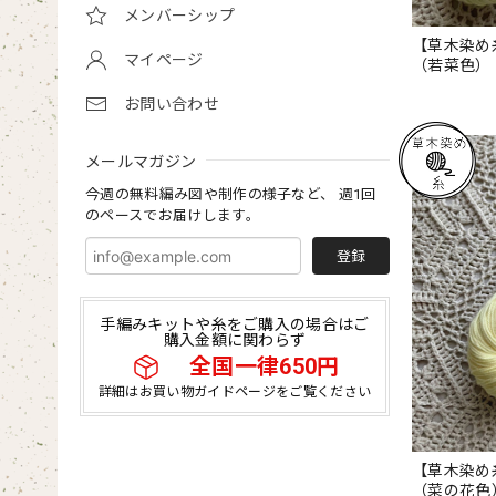
メンバーシップ
【草木染め
マイページ
（若菜色）
お問い合わせ
メールマガジン
今週の無料編み図や制作の様子など、 週1回
のペースでお届けします。
登録
手編みキットや糸をご購入の場合はご
購入金額に関わらず
全国一律650円
詳細はお買い物ガイドページをご覧ください
【草木染め
（菜の花色