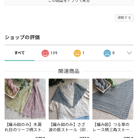
この商品をアプリで見る
通報する
ショップの評価
すべて
139
1
0
関連商品
【編み図のみ】木漏
【編み図のみ】さざ
【編み図】つる草の
れ日のリーフ柄スト
波の扇ストール（印
レース柄三角ストー
ール（印刷版）
刷版）
ル（印刷版）