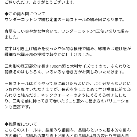
ご覧いただき、ありがとうございます。
◆この編み図について
ワンダーコットンで編む定番の三角ストールの編み図になります。
春夏らしい爽やかな色合いで、ワンダーコットン1玉使い切りで編み
ました。
前半は引き上げ編みを使った立体的な模様で編み、縁編みは透け感が
繊細な松編み風の模様で軽やかに仕上げました。
三角形の底辺部分は長さ130cm超と大判サイズですので、ふんわりと
羽織るのはもちろん、いろいろな巻き方がお楽しみいただけます。
三角ストールはどうやって身に着けたらよいか、よく分からないとい
うお声を度々いただきますが、長辺を少しまとめて付け襟風に前でふ
んわりと結んだり、ネックウォーマーのようにぐるぐる巻きにした
り、三角を前に持ってきて巻いたり…と意外に巻き方のバリエーショ
ンも豊富です。
◆難易度について
こちらのストールは、鎖編みや細編み、長編みといった基本的な編み
方の他に、長編みの裏引き上げ編みと中長編み4目の変わり玉編み目