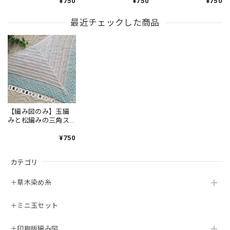
¥750
¥750
¥750
最近チェックした商品
【編み図のみ】玉編
みと松編みの三角ス
トール（印刷版）
¥750
カテゴリ
＋草木染め糸
＋ミニ玉セット
＋印刷版編み図