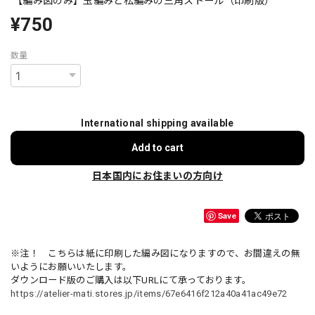
【編み図のみ】玉編みと松編みの三角ストール（印刷版）
¥750
数量
International shipping available
Add to cart
日本国内にお住まいの方向け
Save
※注！ こちらは紙に印刷した編み図になりますので、お間違えの無
いようにお願いいたします。
ダウンロード版のご購入は以下URLにて承っております。
https://atelier-mati.stores.jp/items/67e6416f212a40a41ac49e72