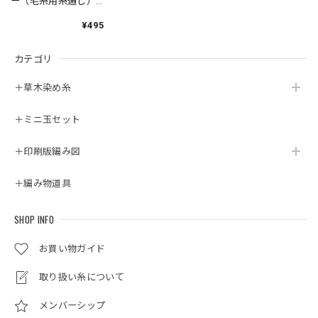
ー（毛糸用糸通し）
クロバー
¥495
カテゴリ
＋草木染め糸
＋ミニ玉セット
＋印刷版編み図
＋編み物道具
SHOP INFO
お買い物ガイド
取り扱い糸について
メンバーシップ