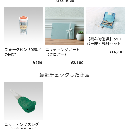
【編み物道具】クロ
バー匠・輪針セット
＜コンボ・ロング＞
フォークピン 50 編地
ニッティングノート
¥16,500
の固定
（クロバー）
¥950
¥2,100
最近チェックした商品
ニッティングスレダ