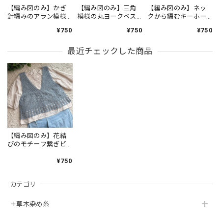
【編み図のみ】かぎ
【編み図のみ】三角
【編み図のみ】ネッ
針編みのアラン模様
模様の丸ヨークベス
クから編むキーホー
ベスト（印刷版）
ト（印刷版）
ル・ボーダーTシャツ
¥750
¥750
¥750
（印刷版）
最近チェックした商品
【編み図のみ】花結
びのモチーフ繋ぎビ
スチェ（印刷版）
¥750
カテゴリ
＋草木染め糸