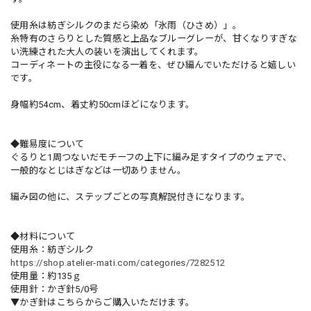
使用糸は紡ぎシルクのまだら染め「氷雨（ひさめ）」。
糸特有のさらりとした質感と上品なブルーグレーが、甘くなりすぎな
い洗練された大人の装いを演出してくれます。
コーディネートの主役になる一着を、ぜひ編んでいただけると嬉しい
です。
身幅約54cm、着丈約50cmほどになります。
◆難易度について
ぐるりと1周つないだモチーフの上下に編み足すタイプのウェアで、
一般的なとじはぎなどは一切ありません。
編み図の他に、ステップごとの写真解説付きになります。
◆材料について
使用糸：紡ぎシルク
https://shop.atelier-mati.com/categories/7282512
使用量：約135ｇ
使用針：かぎ針5/0号
▼かぎ針はこちらからご購入いただけます。