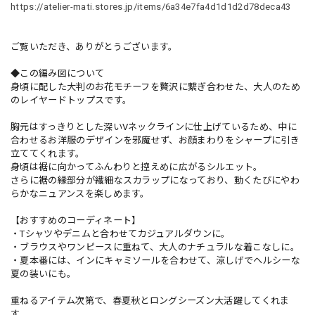
https://atelier-mati.stores.jp/items/6a34e7fa4d1d1d2d78deca43
ご覧いただき、ありがとうございます。
◆この編み図について
身頃に配した大判のお花モチーフを贅沢に繋ぎ合わせた、大人のため
のレイヤードトップスです。
胸元はすっきりとした深いVネックラインに仕上げているため、中に
合わせるお洋服のデザインを邪魔せず、お顔まわりをシャープに引き
立ててくれます。
身頃は裾に向かってふんわりと控えめに広がるシルエット。
さらに裾の縁部分が繊細なスカラップになっており、動くたびにやわ
らかなニュアンスを楽しめます。
【おすすめのコーディネート】
・Tシャツやデニムと合わせてカジュアルダウンに。
・ブラウスやワンピースに重ねて、大人のナチュラルな着こなしに。
・夏本番には、インにキャミソールを合わせて、涼しげでヘルシーな
夏の装いにも。
重ねるアイテム次第で、春夏秋とロングシーズン大活躍してくれま
す。