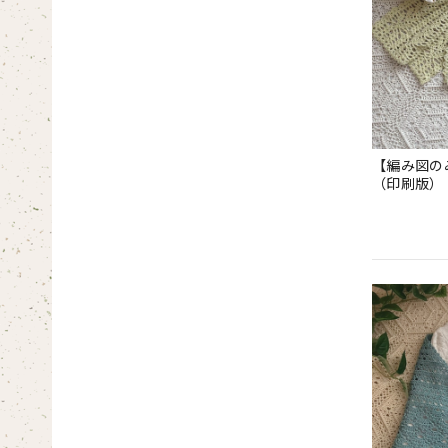
【編み図の
（印刷版）