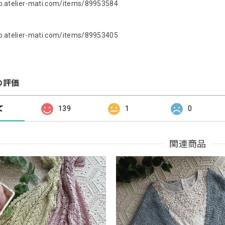
op.atelier-mati.com/items/89953584
op.atelier-mati.com/items/89953405
の評価
て
139
1
0
関連商品