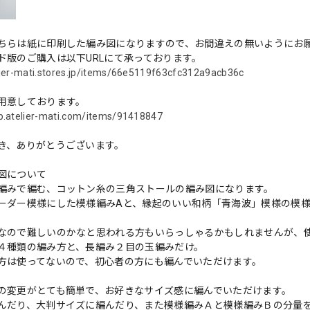
ちらは紙に印刷した編み図になりますので、お間違えの無いようにお
ド版のご購入は以下URLにて承っております。
elier-mati.stores.jp/items/66e5119f63cfc312a9acb36c
用意しております。
op.atelier-mati.com/items/91418847
き、ありがとうございます。
図について
編みで編む、コットン糸の三角ストールの編み図になります。
ーダー模様にした模様編みAと、縁起のいい和柄「青海波」模様の模様
なので難しいのかなと思われる方もいらっしゃるかもしれませんが、
４種類の編み方と、長編み２目の玉編みだけ。
方は使ってないので、初心者の方にも編んでいただけます。
の変更がとても簡単で、お好きなサイズ感に編んでいただけます。
んだり、大判サイズに編んだり、また模様編みＡと模様編みＢの分量