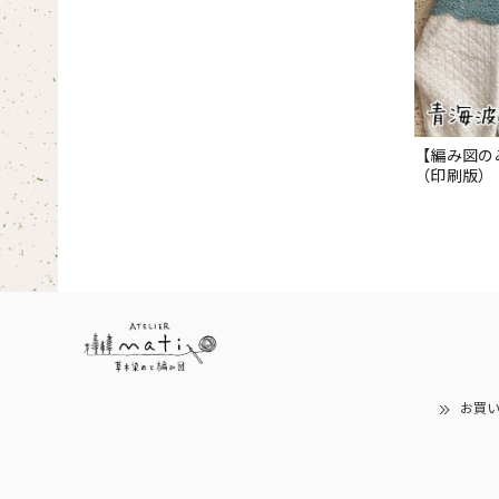
【編み図の
（印刷版）
お買い