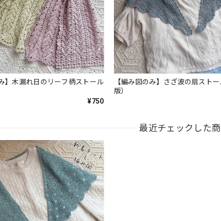
み】木漏れ日のリーフ柄ストール
【編み図のみ】さざ波の扇ストー
版）
¥750
最近チェックした商